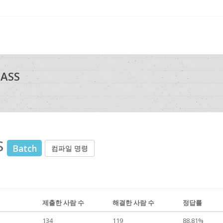
ASS
s
Batch
컴파일 명령
제출한 사람 수
해결한 사람 수
정답률
134
119
88.81%