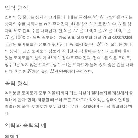
입력 형식
M
N
입력의 첫 줄에는 상자의 크기를 나타내는 두 정수
,
과 쌓아올려지는
M
N
H
M
N
상자의 수를 나타내는
가 주어진다.
은 상자의 가로 칸의 수,
은 상
H
M
N
2
2
1
자의 세로 칸의 수를 나타낸다. 단,
2
≤
≤
100
,
2
≤
≤
100
,
1
≤
M
N
\le
\le
\le
≤
100
이다. 둘째 줄부터는 가장 밑의 상자부터 가장 위 의 상자까지에
H
M
N
H
N
저장된 토마토들의 정보가 주어진다. 즉, 둘째 줄부터
개의 줄에는 하나
N
\le
\le
\le
의 상자에 담긴 토마토의 정보가 주어진다. 각 줄에는 상자 가로줄에 들어
100
100
100
M
1
있는 토마토들의 상태가
개의 정수로 주어진다. 정수
1
은 익은 토마토,
M
0
-1
정수
0
은 익지 않은 토마토, 정수
−
1
은 토마토가 들어 있지 않은 칸을 나타
N
H
낸다. 이러한
개의 줄이
번 반복하여 주어진다.
N
H
출력 형식
여러분은 토마토가 모두 익을 때까지 최소 며칠이 걸리는지를 계산해서 출
0
력해야 한다. 만약, 저장될 때부터 모든 토마토가 익어있는 상태이면
0
을
-1
출력해야 하고, 토마토가 모두 익지는 못하는 상황이면
−
1
을 출력해야 한
다.
입력과 출력의 예
예제 1