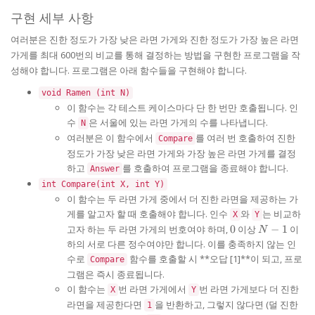
구현 세부 사항
여러분은 진한 정도가 가장 낮은 라면 가게와 진한 정도가 가장 높은 라면
가게를 최대 600번의 비교를 통해 결정하는 방법을 구현한 프로그램을 작
성해야 합니다. 프로그램은 아래 함수들을 구현해야 합니다.
void Ramen (int N)
이 함수는 각 테스트 케이스마다 단 한 번만 호출됩니다. 인
수
은 서울에 있는 라면 가게의 수를 나타냅니다.
N
여러분은 이 함수에서
를 여러 번 호출하여 진한
Compare
정도가 가장 낮은 라면 가게와 가장 높은 라면 가게를 결정
하고
를 호출하여 프로그램을 종료해야 합니다.
Answer
int Compare(int X, int Y)
이 함수는 두 라면 가게 중에서 더 진한 라면을 제공하는 가
게를 알고자 할 때 호출해야 합니다. 인수
와
는 비교하
X
Y
0
N-
고자 하는 두 라면 가게의 번호여야 하며,
0
이상
−
1
이
N
1
하의 서로 다른 정수여야만 합니다. 이를 충족하지 않는 인
수로
함수를 호출할 시 **오답 [1]**이 되고, 프로
Compare
그램은 즉시 종료됩니다.
이 함수는
번 라면 가게에서
번 라면 가게보다 더 진한
X
Y
라면을 제공한다면
을 반환하고, 그렇지 않다면 (덜 진한
1