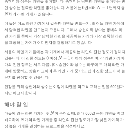
승현이와 상수는 라멘을 좋아합니다. 승현이는 담백한 라멘을 좋아하는 반
0
N-
N
면 상수는 걸죽한 라멘을 좋아합니다. 서울에는
0
번부터
−
1
번까지 총
N
1
채의 라멘 가게가 있습니다.
N
이 둘은 어느 라멘 가게에서 걸죽한 라멘을 만드는지, 또 어느 라멘 가게에
서 담백한 라멘을 만드는지 모릅니다. 그래서 승현이와 상수는 동네의 라
멘 가게들 중에서 가장 담백한 라멘을 제공하는 가게와 가장 걸죽한 라멘
을 제공하는 가게가 어디인지를 결정하기로 했습니다.
서울의 라멘 가게들에는 각 가게에서 제공되는 라면의 진한 정도가 정해져
0
N
있습니다. 이 진한 정도는
0
이상
−
1
이하의 정수이며, 각 라면 가게마
N
-
다의 진한 정도는 서로 다릅니다. 승현이와 상수는 하루에 두 개의 라면 가
1
게에 방문하고 맛을 비교하여 두 라멘 가게 중 어느 집이 진한 정도가 더 높
은지를 판정할 수 있습니다.
건강을 위해 승현이와 상수는 이렇게 라멘을 먹고 비교하는 일을 600일까
지만 하고자 합니다.
해야 할 일
N
마을에 있는 라면 가게의 수
이 주어질 때, 최대 600일 동안 라멘을 먹고
N
N
비교하여
개의 라멘 가게들 중 라면의 진한 정도가 가장 낮은 가게와 가
N
장 높은 가게를 결정하는 프로그램을 작성하세요.