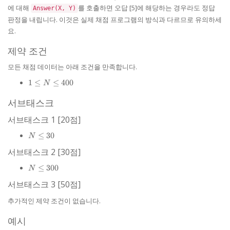
= 0,
에 대해
를 호출하면 오답 [5]에 해당하는 경우라도 정답
Answer(X, Y)
A_{Y}
판정을 내립니다. 이것은 실제 채점 프로그램의 방식과 다르므로 유의하세
= N-1
요.
제약 조건
모든 채점 데이터는 아래 조건을 만족합니다.
1
1
≤
≤
400
N
\le
N
서브태스크
\le
서브태스크 1 [20점]
400
N
≤
30
N
\le
서브태스크 2 [30점]
30
N
≤
300
N
\le
서브태스크 3 [50점]
300
추가적인 제약 조건이 없습니다.
예시