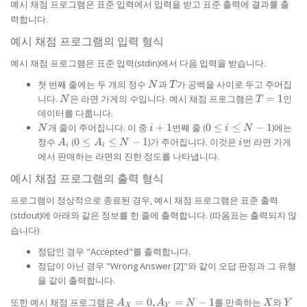
예시 채점 프로그램은 표준 입력에서 입력을 받고 표준 출력에 결과를 출
력합니다.
예시 채점 프로그램의 입력 형식
예시 채점 프로그램은 표준 입력(stdin)에서 다음 입력을 받습니다.
N
T
첫 번째 줄에는 두 개의 정수
과
가 공백을 사이로 두고 주어집
N
T
N
T
니다.
은 라면 가게의 수입니다. 예시 채점 프로그램은
=
1
인
N
T
=
데이터를 다룹니다.
1
N
i+1
0
개 줄이 주어집니다. 이 중
+
1
번째 줄 (
0
≤
≤
−
1
)에는
N
i
i
N
\le
A_{i}
0 \le
i
정수
(
0
≤
≤
−
1
)가 주어집니다. 이것은
번 라면 가게
A
A
N
i
i
i
i
A_{i}
에서 판매하는 라면의 진한 정도를 나타냅니다.
\le
\le N-
N-
예시 채점 프로그램의 출력 형식
1
1
프로그램이 정상적으로 종료된 경우, 예시 채점 프로그램은 표준 출력
(stdout)에 아래와 같은 정보를 한 줄에 출력합니다. (따옴표는 출력되지 않
습니다)
정답인 경우 "Accepted"를 출력합니다.
정답이 아닌 경우 "Wrong Answer [2]"와 같이 오답 판정과 그 유형
을 같이 출력합니다.
A_{X}
X
Y
또한 예시 채점 프로그램은
=
0
,
=
−
1
를 만족하는
와
A
A
N
X
Y
X
Y