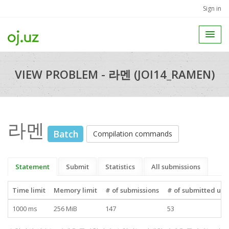
Sign in
VIEW PROBLEM - 라멘 (JOI14_RAMEN)
라멘
Batch
Compilation commands
Statement
Submit
Statistics
All submissions
Time limit
Memory limit
# of submissions
# of submitted use
1000 ms
256 MiB
147
53