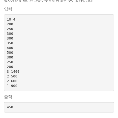
상자가 더 비싸니까 그냥 아무것도 안 하는 것이 최선입니다.
입력
10 4

200

250

300

300

350

400

500

300

250

200

3 1400

2 500

2 600

출력