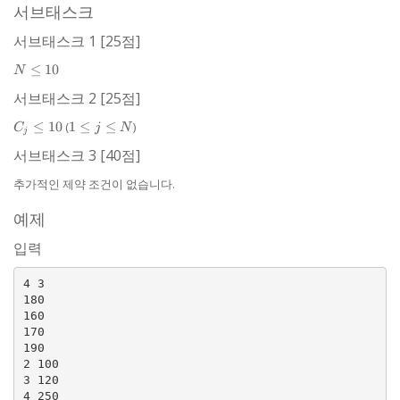
N
10,000
\le
서브태스크
N
서브태스크 1 [25점]
N
≤
10
N
\le
서브태스크 2 [25점]
10
C_{j}
1
≤
10
(
1
≤
≤
)
C
j
N
j
\le 10
\le
서브태스크 3 [40점]
j
\le
추가적인 제약 조건이 없습니다.
N
예제
입력
4 3

180

160

170

190

2 100

3 120
