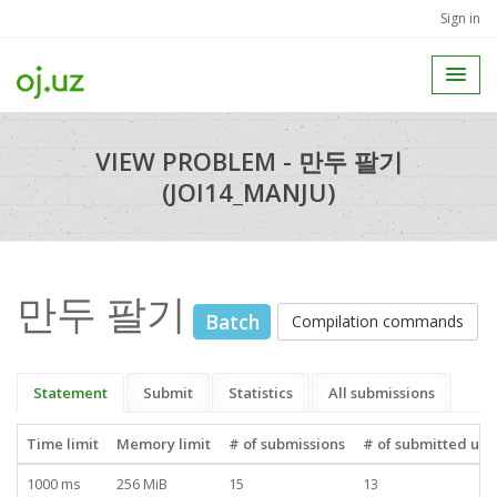
Sign in
VIEW PROBLEM - 만두 팔기
(JOI14_MANJU)
만두 팔기
Batch
Compilation commands
Statement
Submit
Statistics
All submissions
Time limit
Memory limit
# of submissions
# of submitted use
1000 ms
256 MiB
15
13