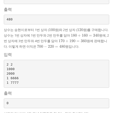
출력
100
120
상수는 승현이로부터 1번 상자 (
100
원)와 2번 상자 (
120
원)를 구매합니다.
180
상수는 1번 상자에 1번 만두와 2번 만두를 담아
180
+
160
=
340
원에, 2
+
170
번 상자에 3번 만두와 4번 만두를 담아
170
+
190
=
360
원에 판매합니
160
+
700
다. 이렇게 하면 이익은
700
−
220
=
480
원입니다.
=
190
-
340
입력
=
220
360
=
480
2 2

1000

2000

1 6666

출력