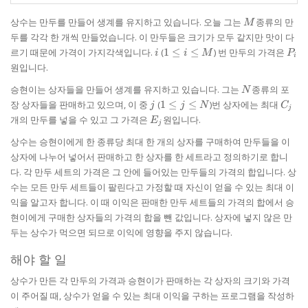
M
상수는 만두를 만들어 생계를 유지하고 있습니다. 오늘 그는
종류의 만
M
두를 각각 한 개씩 만들었습니다. 이 만두들은 크기가 모두 같지만 맛이 다
i
1
P_{
르기 때문에 가격이 가지각색입니다.
(
1
≤
≤
) 번 만두의 가격은
i
i
M
P
i
\le
원입니다.
i
\le
N
승현이는 상자들을 만들어 생계를 유지하고 있습니다. 그는
종류의 포
N
M
j
1
C_{j
장 상자들을 판매하고 있으며, 이 중
(
1
≤
≤
)번 상자에는 최대
j
j
N
C
j
\le
E_{j}
개의 만두를 넣을 수 있고 그 가격은
원입니다.
E
j
j
\le
상수는 승현이에게 한 종류당 최대 한 개의 상자를 구매하여 만두들을 이
N
상자에 나누어 넣어서 판매하고 한 상자를 한 세트라고 정의하기로 합니
다. 각 만두 세트의 가격은 그 안에 들어있는 만두들의 가격의 합입니다. 상
수는 모든 만두 세트들이 팔린다고 가정할 때 자신이 얻을 수 있는 최대 이
익을 알고자 합니다. 이 때 이익은 판매한 만두 세트들의 가격의 합에서 승
현이에게 구매한 상자들의 가격의 합을 뺀 값입니다. 상자에 넣지 않은 만
두는 상수가 먹으면 되므로 이익에 영향을 주지 않습니다.
해야 할 일
상수가 만든 각 만두의 가격과 승현이가 판매하는 각 상자의 크기와 가격
이 주어질 때, 상수가 얻을 수 있는 최대 이익을 구하는 프로그램을 작성하