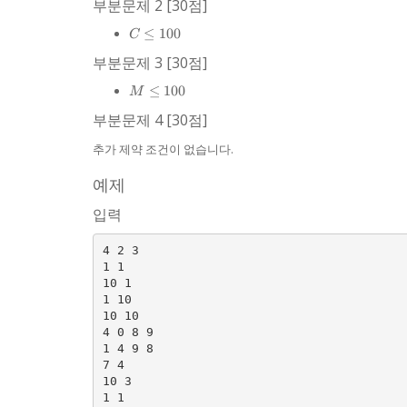
부분문제 2 [30점]
100
C
≤
100
C
\le
부분문제 3 [30점]
100
M
≤
100
M
\le
부분문제 4 [30점]
100
추가 제약 조건이 없습니다.
예제
입력
4 2 3

1 1

10 1

1 10

10 10

4 0 8 9

1 4 9 8

7 4

10 3
