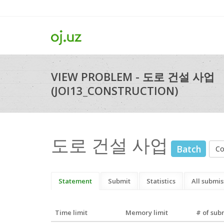
VIEW PROBLEM - 도로 건설 사업
(JOI13_CONSTRUCTION)
도로 건설 사업
Batch
Co
Statement
Submit
Statistics
All submis
Time limit
Memory limit
# of sub