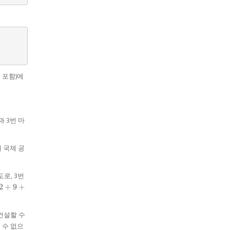
 포함)에
과 3번 마
에 국제 공
도로, 3번
2
+
9
+
s
=
 건설할 수
 수 없으