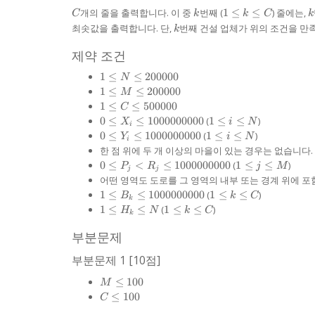
C
k
1
k
개의 줄을 출력합니다. 이 중
번째 (
1
≤
≤
) 줄에는,
C
k
k
C
k
\le
k
최솟값을 출력합니다. 단,
번째 건설 업체가 위의 조건을 만
k
k
\le
제약 조건
C
1
1
≤
≤
200000
N
\le
1
1
≤
≤
200000
M
N
\le
1
1
≤
≤
500000
C
\le
M
\le
0 \le
1
0
≤
≤
1000000000
(
1
≤
≤
)
X
i
N
200
i
\le
C
X_{i}
\le
0 \le
1
0
≤
≤
1000000000
(
1
≤
≤
)
Y
i
N
000
200
i
\le
\le 1
i
Y_{i}
\le
한 점 위에 두 개 이상의 마을이 있는 경우는 없습니다.
000
500
000
\le
\le 1
i
0 \le
1
0
≤
<
≤
1000000000
(
1
≤
≤
)
P
R
j
M
000
000
N
j
j
000
\le
P_{j}
\le
어떤 영역도 도로를 그 영역의 내부 또는 경계 위에 포
000
000
N
<
j
1 \le
1
1
≤
≤
1000000000
(
1
≤
≤
)
B
k
C
000
k
R_{j}
\le
B_{k}
\le
1 \le
1
1
≤
≤
(
1
≤
≤
)
H
N
k
C
\le 1
M
k
\le 1
k
H_{k}
\le
000
000
\le
\le N
k
부분문제
000
000
C
\le
000
000
부분문제 1 [10점]
C
M
≤
100
M
\le
C
≤
100
C
100
\le