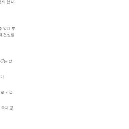
용의 합 대
주 업체 후
절히 건설할
C
,
는 발
C
(X_{i},
표가
Y_{i})
도로 건설
 국제 공