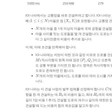
5000 ms
256 MiB
279
IOI 나라에서는 교통망을 새로 건설하려고 합니다. IOI 나라는
1
(X_{i},
째 (
1
≤
≤
) 마을은 점
(
,
)
로 표현됩니다. 교통망 
i
N
X
Y
i
i
\le
Y_{i})
N
개의 마을 중 1개 이상의 마을에 국제 공항을 건설합
i
N
\le
마을 사이를 잇는 도로들을 몇 개 건설합니다. 도로는
N
다 그 길이만큼의 비용이 추가로 듭니다.
이 때, 아래 조건을 만족해야 합니다.
IOI 나라에는 지반이 약한 것과 같은 이유로 도로를 
(P_{j},
) 직사각형의 왼쪽 아래 점은
(
,
)
이고 오른쪽
M
P
Q
j
j
Q_{j})
도 공통 부분을 가지면 안 됩니다. 영역은 직사각형의 
도로도 존재하면 안 됩니다.
N
개의 어떤 마을에서도, 도로를 따라 여러 도시를 거
N
니다.
C
IOI 나라는 이 건설 사업의 발주 업체를 선정해야 합니다.
개
C
B_{k}
H_{k}
항을 한 개 건설하는 데
의 비용이 들고, 최대
개의 국제
B
H
k
k
길이 1당 비용 1 추가), 건설할 도로의 개수나 길이의 제한은
건설할 때 드는 비용의 합의 최솟값을 알고자 합니다.