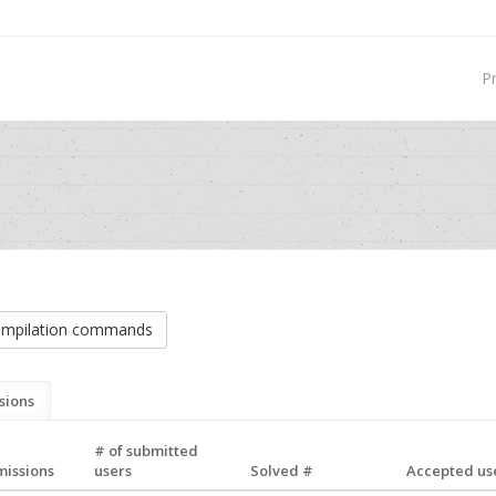
P
mpilation commands
sions
# of submitted
missions
users
Solved #
Accepted use