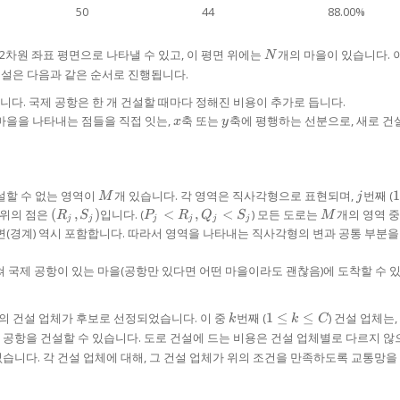
50
44
88.00%
N
 2차원 좌표 평면으로 나타낼 수 있고, 이 평면 위에는
개의 마을이 있습니다. 
N
건설은 다음과 같은 순서로 진행됩니다.
니다. 국제 공항은 한 개 건설할 때마다 정해진 비용이 추가로 듭니다.
x
y
 마을을 나타내는 점들을 직접 잇는,
축 또는
축에 평행하는 선분으로, 새로 건
x
y
M
j
1
건설할 수 없는 영역이
개 있습니다. 각 영역은 직사각형으로 표현되며,
번째 (
1
M
j
\
(R_{j},
P_{j}
M
 위의 점은
(
,
)
입니다. (
<
,
<
) 모든 도로는
개의 영역 
R
S
P
R
Q
S
M
j
j
j
j
j
j
j
S_{j})
<
변(경계) 역시 포함합니다. 따라서 영역을 나타내는 직사각형의 변과 공통 부분
\
R_{j},
Q_{j}
쳐 국제 공항이 있는 마을(공항만 있다면 어떤 마을이라도 괜찮음)에 도착할 수 
<
S_{j}
k
1
의 건설 업체가 후보로 선정되었습니다. 이 중
번째 (
1
≤
≤
) 건설 업체는,
k
k
C
\le
 공항을 건설할 수 있습니다. 도로 건설에 드는 비용은 건설 업체별로 다르지 않
k
 없습니다. 각 건설 업체에 대해, 그 건설 업체가 위의 조건을 만족하도록 교통망을
\le
C