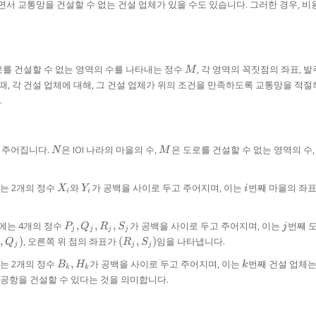
면서 교통망을 건설할 수 없는 건설 업체가 있을 수도 있습니다. 그러한 경우, 비
M
도로를 건설할 수 없는 영역의 수를 나타내는 정수
, 각 영역의 꼭짓점의 좌표, 발
M
 때, 각 건설 업체에 대해, 그 건설 업체가 위의 조건을 만족하도록 교통망을 적
.
N
M
 주어집니다.
은 IOI 나라의 마을의 수,
은 도로를 건설할 수 없는 영역의 수
N
M
X_{i}
Y_{i}
i
에는 2개의 정수
와
가 공백을 사이로 두고 주어지며, 이는
번째 마을의 좌
X
Y
i
i
i
P_{j},
j
줄에는 4개의 정수
,
,
,
가 공백을 사이로 두고 주어지며, 이는
번째 
P
Q
R
S
j
j
j
j
j
Q_{j},
{j},
(R_{j},
,
)
, 오른쪽 위 점의 좌표가
(
,
)
임을 나타냅니다.
Q
R
S
j
j
j
R_{j},
{j})
S_{j})
B_{k},
S_{j}
k
에는 2개의 정수
,
가 공백을 사이로 두고 주어지며, 이는
번째 건설 업체는
B
H
k
k
k
H_{k}
 공항을 건설할 수 있다는 것을 의미합니다.