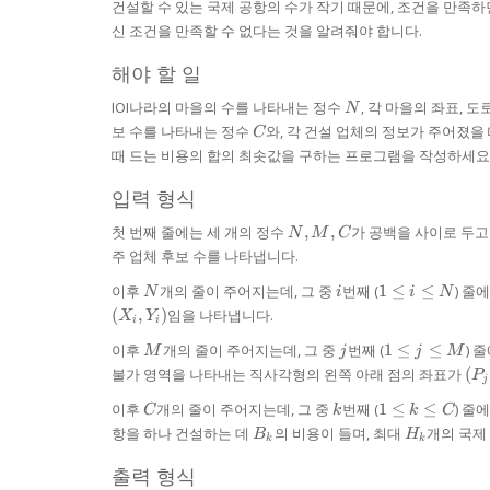
건설할 수 있는 국제 공항의 수가 작기 때문에, 조건을 만족하
신 조건을 만족할 수 없다는 것을 알려줘야 합니다.
해야 할 일
N
IOI나라의 마을의 수를 나타내는 정수
, 각 마을의 좌표, 
N
C
보 수를 나타내는 정수
와, 각 건설 업체의 정보가 주어졌을
C
때 드는 비용의 합의 최솟값을 구하는 프로그램을 작성하세요
입력 형식
N,
첫 번째 줄에는 세 개의 정수
,
,
가 공백을 사이로 두고
N
M
C
M,
주 업체 후보 수를 나타냅니다.
C
N
i
1
이후
개의 줄이 주어지는데, 그 중
번째 (
1
≤
≤
) 줄
N
i
i
N
\le
(
,
)
임을 나타냅니다.
X
Y
i
i
i
M
j
\le
1
이후
개의 줄이 주어지는데, 그 중
번째 (
1
≤
≤
) 
M
j
j
M
N
\le
(P_
불가 영역을 나타내는 직사각형의 왼쪽 아래 점의 좌표가
(
P
j
j
Q_
C
k
1
\le
이후
개의 줄이 주어지는데, 그 중
번째 (
1
≤
≤
) 줄
C
k
k
C
\le
M
B_{k}
H_{k}
항을 하나 건설하는 데
의 비용이 들며, 최대
개의 국제
B
H
k
k
k
\le
출력 형식
C