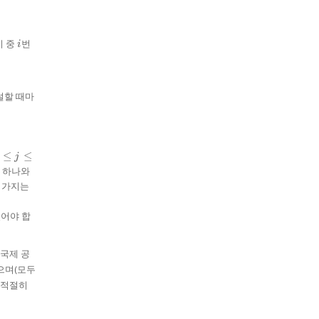
i
이 중
번
i
설할 때마
≤
≤
j
le
중 하나와
을 가지는
le
M
있어야 합
 국제 공
으며(모두
 적절히