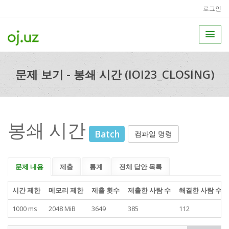
로그인
문제 보기 - 봉쇄 시간 (IOI23_CLOSING)
봉쇄 시간
Batch
컴파일 명령
문제 내용
제출
통계
전체 답안 목록
시간 제한
메모리 제한
제출 횟수
제출한 사람 수
해결한 사람 수
1000 ms
2048 MiB
3649
385
112