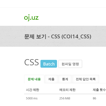
문제 보기 - CSS (COI14_CSS)
CSS
Batch
컴파일 명령
문제 내용
제출
통계
전체 답안 목록
시간 제한
메모리 제한
제출 횟수
5000 ms
256 MiB
86