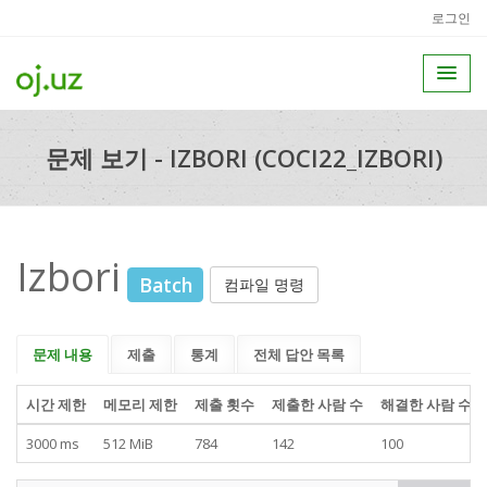
로그인
문제 보기 - IZBORI (COCI22_IZBORI)
Izbori
Batch
컴파일 명령
문제 내용
제출
통계
전체 답안 목록
시간 제한
메모리 제한
제출 횟수
제출한 사람 수
해결한 사람 수
3000 ms
512 MiB
784
142
100