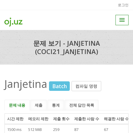
로그인
문제 보기 - JANJETINA
(COCI21_JANJETINA)
Janjetina
Batch
컴파일 명령
문제 내용
제출
통계
전체 답안 목록
시간 제한
메모리 제한
제출 횟수
제출한 사람 수
해결한 사람 수
1500 ms
512 MiB
259
87
67