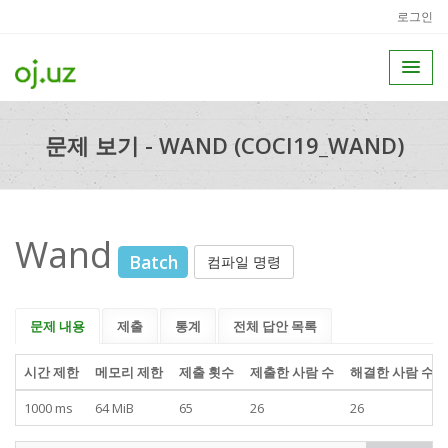
로그인
문제 보기 - WAND (COCI19_WAND)
Wand
Batch
컴파일 명령
문제 내용
제출
통계
전체 답안 목록
시간 제한
메모리 제한
제출 횟수
제출한 사람 수
해결한 사람 수
1000 ms
64 MiB
65
26
26