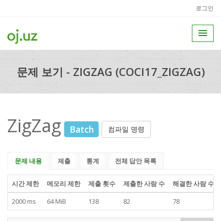
로그인
문제 보기 - ZIGZAG (COCI17_ZIGZAG)
ZigZag
Batch
컴파일 명령
문제 내용
제출
통계
전체 답안 목록
시간 제한
메모리 제한
제출 횟수
제출한 사람 수
해결한 사람 수
2000 ms
64 MiB
138
82
78