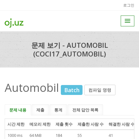
로그인
문제 보기 - AUTOMOBIL
(COCI17_AUTOMOBIL)
Automobil
Batch
컴파일 명령
문제 내용
제출
통계
전체 답안 목록
시간 제한
메모리 제한
제출 횟수
제출한 사람 수
해결한 사람 수
1000 ms
64 MiB
184
55
41