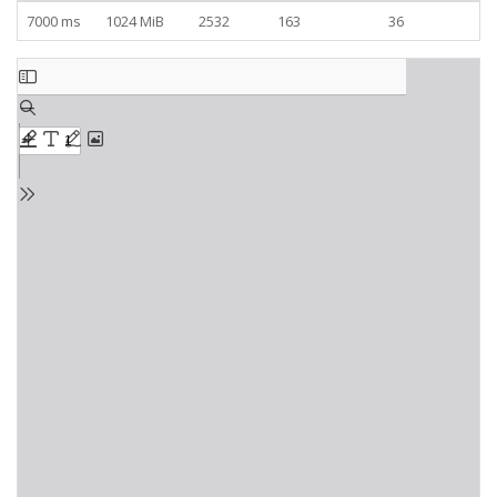
7000 ms
1024 MiB
2532
163
36