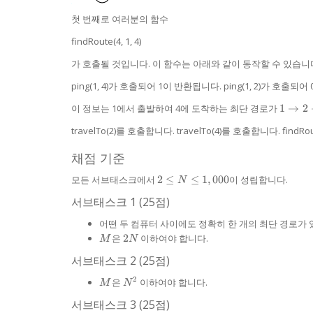
첫 번째로 여러분의 함수
findRoute(4, 1, 4)
가 호출될 것입니다. 이 함수는 아래와 같이 동작할 수 있습니
ping(1, 4)가 호출되어 1이 반환됩니다. ping(1, 2)가 호출되
1
이 정보는 1에서 출발하여 4에 도착하는 최단 경로가
1
→
2
\right
travelTo(2)를 호출합니다. travelTo(4)를 호출합니다. find
2
\right
채점 기준
4
2 \le
모든 서브태스크에서
2
≤
≤
1
,
000
이 성립합니다.
N
N \le
서브태스크 1 (25점)
1,000
어떤 두 컴퓨터 사이에도 정확히 한 개의 최단 경로가 
M
2N
은
2
이하여야 합니다.
M
N
서브태스크 2 (25점)
2
M
N^2
은
이하여야 합니다.
M
N
서브태스크 3 (25점)