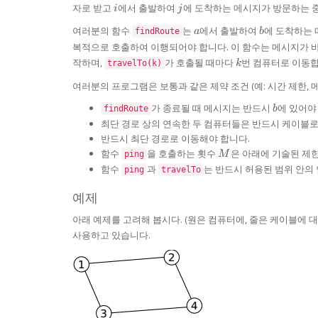
i
j
자로 받고
에서 출발하여
에 도착하는 메시지가 방문하는 
i
j
a
b
여러분의 함수
는
에서 출발하여
에 도착하는 
findRoute
a
b
복적으로 호출하여 이행되어야 합니다. 이 함수는 메시지가 
k
작하며,
가 호출될 때마다
번 컴퓨터로 이동합
travelTo(k)
k
여러분의 프로그램은 보통과 같은 제약 조건 (예: 시간 제한, 메
b
가 종료될 때 메시지는 반드시
에 있어야
findRoute
b
최단 경로 상의 연속한 두 컴퓨터들은 반드시 케이블로
반드시 최단 경로로 이동해야 합니다.
M
함수
을 호출하는 횟수
은 아래에 기술된 제한
ping
M
함수
과
는 반드시 허용된 범위 안의
ping
travelTo
예제
아래 예제를 고려해 봅시다. (원은 컴퓨터에, 줄은 케이블에 
사용하고 있습니다.