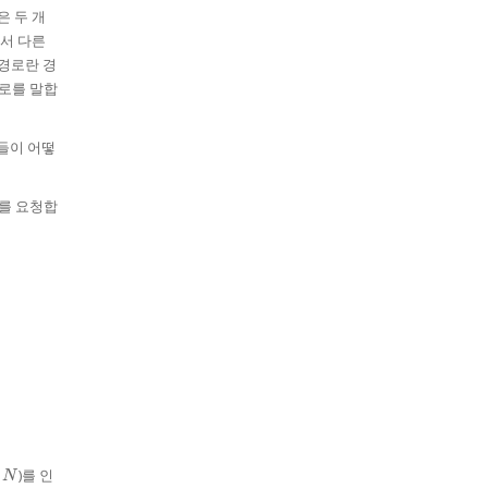
 두 개
에서 다른
 경로란 경
경로를 말합
들이 어떻
를 요청합
)를 인
N