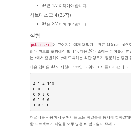
M
4N
은
4
이하여야 합니다.
M
N
서브태스크 4 (25점)
M
2N
은
2
이하여야 합니다.
M
N
실험
에 주어지는 예제 채점기는 표준 입력(stdin)
public.zip
N
최대 한도를 포함해야 합니다. 다음
개 줄에는 케이블의 연
N
i
j
는
에서 출발하여
에 도착하는 최단 경로가 방문하는 중간
i
j
M
다음 입력은
의 제한이 100일 때 위의 예제를 나타냅니다.
M
4 1 4 100

0 0 0 1

0 0 1 0

0 1 0 0

채점기를 사용하기 위해서는 모든 파일들을 동시에 컴파일해
한 프로젝트에 파일을 모두 넣은 뒤 컴파일해 주세요.