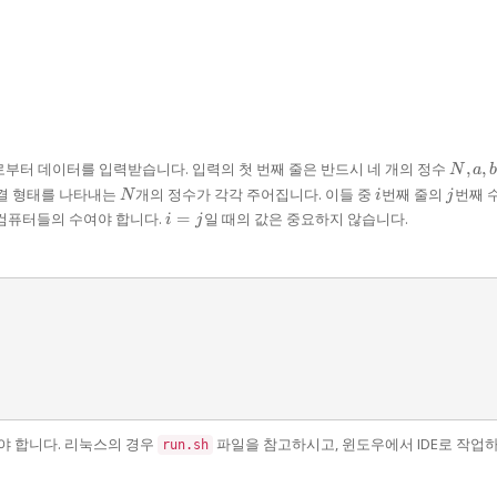
N,
으로부터 데이터를 입력받습니다. 입력의 첫 번째 줄은 반드시 네 개의 정수
,
,
N
a
b
a,
N
i
j
결 형태를 나타내는
개의 정수가 각각 주어집니다. 이들 중
번째 줄의
번째 수
N
i
j
b
i
 컴퓨터들의 수여야 합니다.
=
일 때의 값은 중요하지 않습니다.
i
j
=
j
야 합니다. 리눅스의 경우
파일을 참고하시고, 윈도우에서 IDE로 작업
run.sh