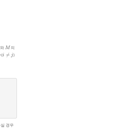
M
와
의
M
i
(

=
)
i
j
\neq
j
하실 경우