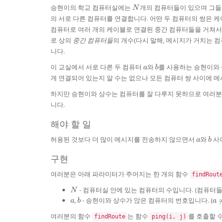
N
승현이의 학교 컴퓨터실에는
개의 컴퓨터들이 있으며 그들
N
의 서로 다른 컴퓨터를 연결합니다. 어떤 두 컴퓨터의 쌍은 
컴퓨터로 여러 개의 케이블로 연결된 중간 컴퓨터들을 거쳐서 
로 상의
중간 컴퓨터들
의 개수(다시 말해, 메시지가 거치는 
니다.
a
b
이 교실에서 서로 다른 두 컴퓨터
와
를 사용하는 승현이와 
a
b
게 연결되어 있는지 알 수는 없으나 모든 컴퓨터 쌍 사이에 
하지만 승현이와 상수는 컴퓨터를 잘 다루지 못하므로 여러분
니다.
해야 할 일
a
b
허용된 것보다 더 많이 메시지를 전송하지 않으면서
와
사
a
b
구현
여러분은 아래 파라미터가 주어지는 한 개의 함수
findRout
N
- 컴퓨터실 안에 있는 컴퓨터의 수입니다. (컴퓨터
N
a
b
a
,
- 승현이와 상수가 앉은 컴퓨터의 번호입니다. (
a
b
a
\n
여러분의 함수
는 함수
를 호출할 
findRoute
ping(i, j)
b