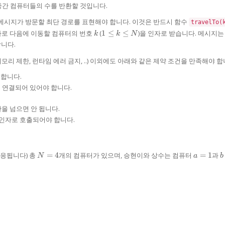
\neq
\le
b
중간 컴퓨터들의 수를 반환할 것입니다.
j
i, j
\le
\le
메시지가 방문할 최단 경로를 표현해야 합니다. 이것은 반드시 함수
N
travelTo(
N
k
1
바로 다음에 이동할 컴퓨터의 번호
(
1
≤
≤
)을 인자로 받습니다. 메시지
k
k
N
\le
니다.
k
\le
모리 제한, 런타임 에러 금지, ..) 이외에도 아래와 같은 제약 조건을 만족해야 합
N
 합니다.
 연결되어 있어야 합니다.
을 넘으면 안 됩니다.
 인자로 호출되어야 합니다.
N
a
b
대응됩니다) 총
=
4
개의 컴퓨터가 있으며, 승현이와 상수는 컴퓨터
=
1
과
N
a
b
=
=
4
1
4