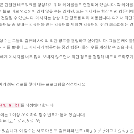
은 단일한 네트워크를 형성하기 위해 케이블들로 연결되어 있습니다. 각 케이블은
케이블로 바로 연결되어 있지 않을 수는 있지만, 모든 메시지는 항상 어떤 컴퓨터
전달될 수 있습니다. 메시지는 항상 최단 경로를 따라 이동합니다. 여기서 최단
컴퓨터들 중 보내는 컴퓨터와 받는 컴퓨터를 제외한 컴퓨터의 수)가 최소화되는 
상수는 그들의 컴퓨터 사이의 최단 경로를 결정하고 싶어합니다. 그들은 케이블
메시지를 보내어 그 메시지가 방문하는 중간 컴퓨터들의 수를 계산할 수 있습니다.
에게 메시지를 너무 많이 보내지 않으면서 최단 경로를 결정해 내도록 도와주기
이의 최단 경로를 찾아 내는 프로그램을 작성하세요.
를 작성해야 합니다:
e(N, a, b)
1
N
들에는
1
이상
이하의 정수 번호가 붙어 있습니다)
N
1

=
이고
1
≤
,
≤
)
b
a
b
N
eq
\le
i
j
i
1
수 있습니다. 이 함수는 서로 다른 두 컴퓨터의 번호
와
(

=
이고
1
≤
,
≤
a,
i
j
i
j
i
j