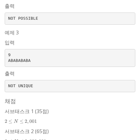
출력
예제 3
입력
9

출력
채점
서브태스크 1 (35점)
2 \le
2
≤
≤
2
,
001
N
N \le
서브태스크 2 (65점)
2,001