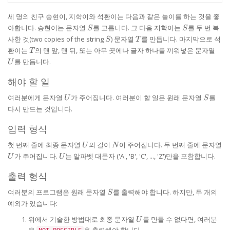
세 명의 친구 승현이, 지학이와 석환이는 다음과 같은 놀이를 하는 것을 좋
S
S
아합니다. 승현이는 문자열
를 고릅니다. 그 다음 지학이는
를 두 번 복
S
S
S
T
사한 것(two copies of the string
) 문자열
를 만듭니다. 마지막으로 석
S
T
T
U
환이는
의 맨 앞, 맨 뒤, 또는 아무 곳에나 글자 하나를 끼워넣은 문자열
T
를 만듭니다.
U
해야 할 일
U
S
여러분에게 문자열
가 주어집니다. 여러분이 할 일은 원래 문자열
를
U
S
다시 만드는 것입니다.
입력 형식
U
N
첫 번째 줄에 최종 문자열
의 길이
이 주어집니다. 두 번째 줄에 문자열
U
N
U
U
가 주어집니다.
는 알파벳 대문자 ('A', 'B', 'C', ..., 'Z')만을 포함합니다.
U
U
출력 형식
S
여러분의 프로그램은 원래 문자열
를 출력해야 합니다. 하지만, 두 개의
S
예외가 있습니다:
U
위에서 기술한 방법대로 최종 문자열
를 만들 수 없다면, 여러분
U
은
을 출력해야 합니다.