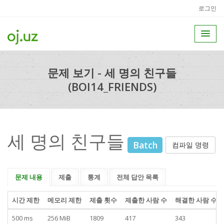
로그인
문제 보기 - 세 명의 친구들
(BOI14_FRIENDS)
세 명의 친구들
Batch
컴파일 명령
문제 내용
제출
통계
전체 답안 목록
시간 제한
메모리 제한
제출 횟수
제출한 사람 수
해결한 사람 수
500 ms
256 MiB
1809
417
343