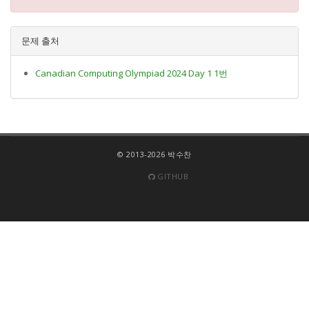
문제 출처
Canadian Computing Olympiad 2024 Day 1 1번
© 2013-2026 박수찬
GITHUB