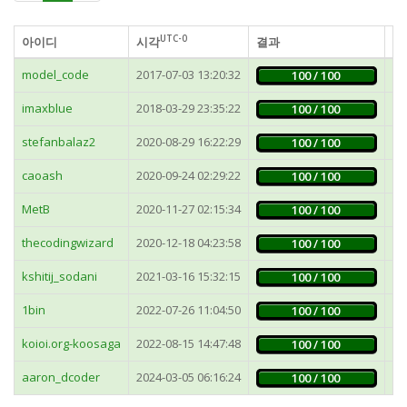
UTC-0
아이디
시각
결과
가
model_code
2017-07-03 13:20:32
19
100 / 100
imaxblue
2018-03-29 23:35:22
67
100 / 100
stefanbalaz2
2020-08-29 16:22:29
32
100 / 100
caoash
2020-09-24 02:29:22
28
100 / 100
MetB
2020-11-27 02:15:34
35
100 / 100
thecodingwizard
2020-12-18 04:23:58
31
100 / 100
kshitij_sodani
2021-03-16 15:32:15
25
100 / 100
1bin
2022-07-26 11:04:50
17
100 / 100
koioi.org-koosaga
2022-08-15 14:47:48
17
100 / 100
aaron_dcoder
2024-03-05 06:16:24
16
100 / 100